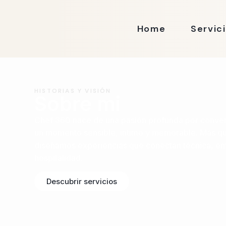
Home
Servic
HISTORIAS Y VISIÓN
Sobre mi
Chef 360 nace de una pasión profunda por convert
un momento sensible, íntimo y memorable. Más qu
diseñamos experiencias que conectan técnica, e
hospitalidad.
Descubrir servicios