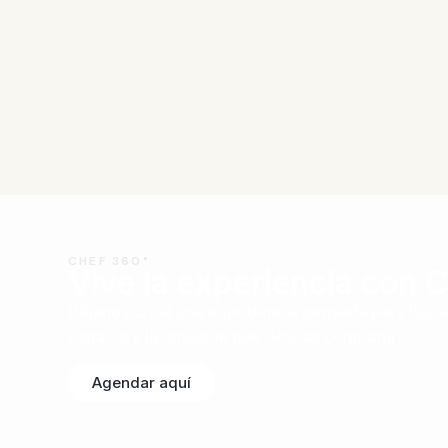
CHEF 360°
Vive la experiencia con 
Déjanos crear una experiencia pensada para tus se
espacio y la emoción que deseas compartir.
Agendar aquí