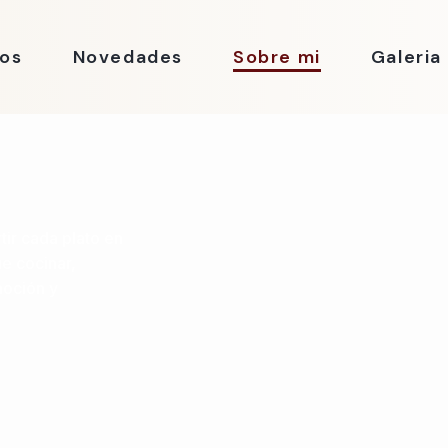
ios
Novedades
Sobre mi
Galeria
ir cada plato en
e cocinar,
moción y